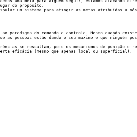
cemos uma meta para alguém seguir, estamos atacando dire
ugar do propósito.

ipular um sistema para atingir as metas atribuídas a nós
 ao paradigma do comando e controle. Mesmo quando existe
se as pessoas estão dando o seu máximo e que ninguém pos
rências se ressaltam, pois os mecanismos de punição e re
erta eficácia (mesmo que apenas local ou superficial).
