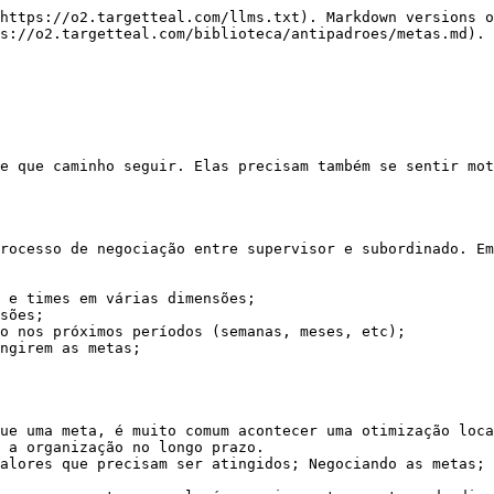
https://o2.targetteal.com/llms.txt). Markdown versions o
s://o2.targetteal.com/biblioteca/antipadroes/metas.md).

e que caminho seguir. Elas precisam também se sentir mot
rocesso de negociação entre supervisor e subordinado. Em
 e times em várias dimensões;

sões;

o nos próximos períodos (semanas, meses, etc);

ngirem as metas;

ue uma meta, é muito comum acontecer uma otimização loca
 a organização no longo prazo.

alores que precisam ser atingidos; Negociando as metas; 