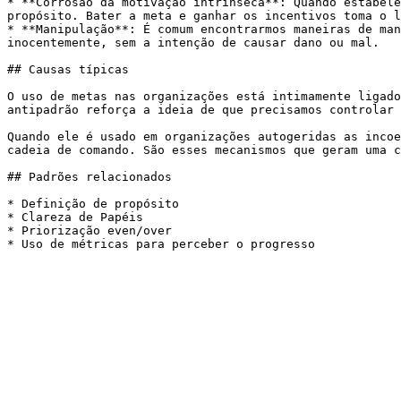
* **Corrosão da motivação intrínseca**: Quando estabele
propósito. Bater a meta e ganhar os incentivos toma o l
* **Manipulação**: É comum encontrarmos maneiras de man
inocentemente, sem a intenção de causar dano ou mal.

## Causas típicas

O uso de metas nas organizações está intimamente ligado
antipadrão reforça a ideia de que precisamos controlar 
Quando ele é usado em organizações autogeridas as incoe
cadeia de comando. São esses mecanismos que geram uma c
## Padrões relacionados

* Definição de propósito

* Clareza de Papéis

* Priorização even/over
