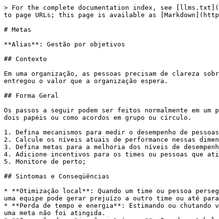
> For the complete documentation index, see [llms.txt](
to page URLs; this page is available as [Markdown](http
# Metas

**Alias**: Gestão por objetivos

## Contexto

Em uma organização, as pessoas precisam de clareza sobr
entregou o valor que a organização espera.

## Forma Geral

Os passos a seguir podem ser feitos normalmente em um p
dois papéis ou como acordos em grupo ou círculo.

1. Defina mecanismos para medir o desempenho de pessoas
2. Calcule os níveis atuais de performance nessas dimen
3. Defina metas para a melhoria dos níveis de desempenh
4. Adicione incentivos para os times ou pessoas que ati
5. Monitore de perto;

## Sintomas e Conseqüências

* **Otimização local**: Quando um time ou pessoa perseg
uma equipe pode gerar prejuízo a outro time ou até para
* **Perda de tempo e energia**: Estimando ou chutando v
uma meta não foi atingida.
