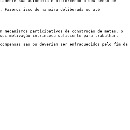
tamente sua autonomia e distorcendo o seu senso de 
. Fazemos isso de maneira deliberada ou até 
m mecanismos participativos de construção de metas, o 
sui motivação intrínseca suficiente para trabalhar.

compensas são ou deveriam ser enfraquecidos pelo fim da 