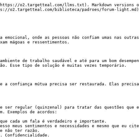
https://o2.targetteal.com/llms.txt). Markdown versions o
s://o2.targetteal.com/biblioteca/padroes/forum-light.md)
a emocional, onde as pessoas não confiam umas nas outras
xam mágoas e ressentimentos.

ambiente de trabalho saudável e até para um bom desempen
ão. Esse tipo de solução é muitas vezes temporário.

e a confiança mútua precisa ser restaurada. Elas precisa
e ser regular (quinzenal) para tratar das questões que e
m. Exemplos de acordos:

que cada um fala é verdadeiro e importante.

esso meus sentimentos e necessidades e mesmo que eu cite
e não ter razão.

. Confidencialidade.
