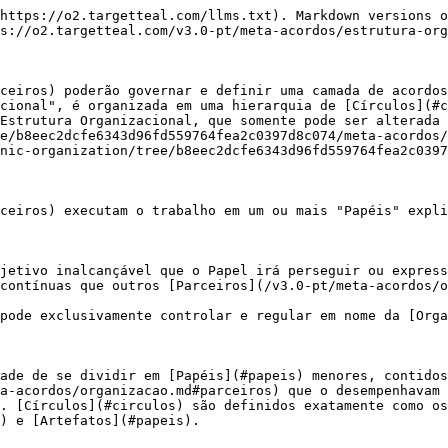
https://o2.targetteal.com/llms.txt). Markdown versions o
s://o2.targetteal.com/v3.0-pt/meta-acordos/estrutura-org
ceiros) poderão governar e definir uma camada de acordos
cional", é organizada em uma hierarquia de [Círculos](#c
Estrutura Organizacional, que somente pode ser alterada 
e/b8eec2dcfe6343d96fd559764fea2c0397d8c074/meta-acordos/
nic-organization/tree/b8eec2dcfe6343d96fd559764fea2c0397
ceiros) executam o trabalho em um ou mais "Papéis" expli
jetivo inalcançável que o Papel irá perseguir ou express
contínuas que outros [Parceiros](/v3.0-pt/meta-acordos/o
pode exclusivamente controlar e regular em nome da [Orga
ade de se dividir em [Papéis](#papeis) menores, contidos
a-acordos/organizacao.md#parceiros) que o desempenhavam 
. [Círculos](#circulos) são definidos exatamente como os
) e [Artefatos](#papeis).
