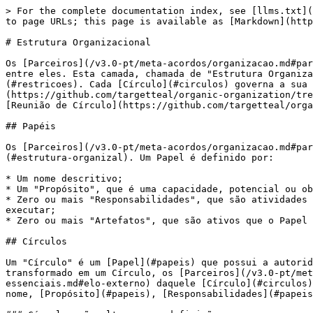
> For the complete documentation index, see [llms.txt](
to page URLs; this page is available as [Markdown](http
# Estrutura Organizacional

Os [Parceiros](/v3.0-pt/meta-acordos/organizacao.md#par
entre eles. Esta camada, chamada de "Estrutura Organiza
(#restricoes). Cada [Círculo](#circulos) governa a sua 
(https://github.com/targetteal/organic-organization/tre
[Reunião de Círculo](https://github.com/targetteal/orga
## Papéis

Os [Parceiros](/v3.0-pt/meta-acordos/organizacao.md#par
(#estrutura-organizal). Um Papel é definido por:

* Um nome descritivo;

* Um "Propósito", que é uma capacidade, potencial ou ob
* Zero ou mais "Responsabilidades", que são atividades 
executar;

* Zero ou mais "Artefatos", que são ativos que o Papel 
## Círculos

Um "Círculo" é um [Papel](#papeis) que possui a autorid
transformado em um Círculo, os [Parceiros](/v3.0-pt/met
essenciais.md#elo-externo) daquele [Círculo](#circulos)
nome, [Propósito](#papeis), [Responsabilidades](#papeis