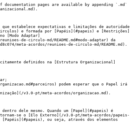
f documentation pages are available by appending `.md` 
anizacional.md).

 que estabelece expectativas e limitações de autoridade 
irculos) e formada por [Papéis](#papeis) e [Restrições]
no [Modo Adaptar]
reunioes-de-circulo-md/README.md#modo-adaptar) da 
d8c074/meta-acordos/reunioes-de-circulo-md/README.md).

citamente definidos na [Estrutura Organizacional]
ar;

rganizacao.md#parceiros) podem esperar que o Papel irá 
nização](/v3.0-pt/meta-acordos/organizacao.md).

 dentro dele mesmo. Quando um [Papel](#papeis) é 
tornam-se o [Elo Externo](/v3.0-pt/meta-acordos/papeis-
 [Papéis](#papeis), ou seja, através dos elementos 