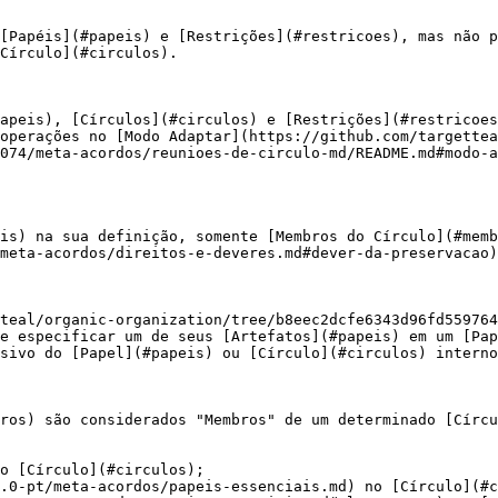
[Papéis](#papeis) e [Restrições](#restricoes), mas não p
Círculo](#circulos).

apeis), [Círculos](#circulos) e [Restrições](#restricoes
operações no [Modo Adaptar](https://github.com/targettea
074/meta-acordos/reunioes-de-circulo-md/README.md#modo-a
is) na sua definição, somente [Membros do Círculo](#memb
meta-acordos/direitos-e-deveres.md#dever-da-preservacao)
teal/organic-organization/tree/b8eec2dcfe6343d96fd559764
e especificar um de seus [Artefatos](#papeis) em um [Pap
sivo do [Papel](#papeis) ou [Círculo](#circulos) interno
ros) são considerados "Membros" de um determinado [Círcu
o [Círculo](#circulos);

.0-pt/meta-acordos/papeis-essenciais.md) no [Círculo](#c