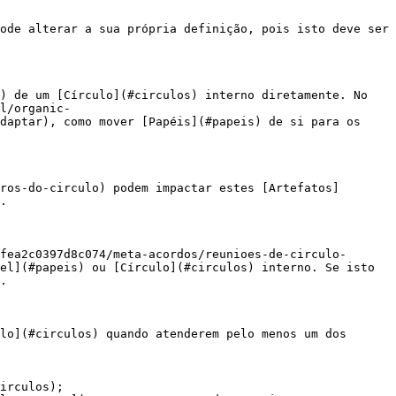
ode alterar a sua própria definição, pois isto deve ser 
) de um [Círculo](#circulos) interno diretamente. No 
l/organic-
daptar), como mover [Papéis](#papeis) de si para os 
ros-do-circulo) podem impactar estes [Artefatos]
.

fea2c0397d8c074/meta-acordos/reunioes-de-circulo-
el](#papeis) ou [Círculo](#circulos) interno. Se isto 
.

lo](#circulos) quando atenderem pelo menos um dos 
irculos);
