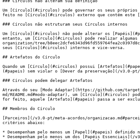
### Círculos não alteram sua definição

Um [Círculo](#circulos) pode governar os seus próprios 
feito no [Círculo](#circulos) externo que contém este [
### Círculos não estruturam seus Círculos internos

Um [Círculo](#circulos) não pode alterar os [Papéis](#p
entanto, um [Círculo](#circulos) pode realizar algumas 
organization/tree/b8eec2dcfe6343d96fd559764fea2c0397d8c
seus [Círculos](#circulos) internos e vice-versa.

## Artefatos do Círculo

Quando um [Círculo](#circulos) possui [Artefatos](#pape
(#papeis) sem violar o [Dever da preservação](/v3.0-pt/
### Círculos podem delegar Artefatos

Através do seu [Modo Adaptar](https://github.com/target
md/README.md#modo-adaptar), um [Círculo](#circulos) pod
for feito, aquele [Artefato](#papeis) passa a ser exclu
## Membros do Círculo

[Parceiros](/v3.0-pt/meta-acordos/organizacao.md#parcei
critérios abaixo:

* Desempenham pelo menos um [Papel](#papeis) definido n
* Desempenham pelo menos um dos [Papéis Essenciais](/v3