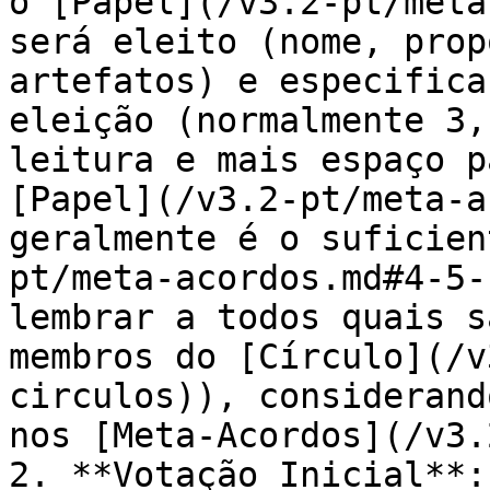
o [Papel](/v3.2-pt/meta
será eleito (nome, prop
artefatos) e especifica
eleição (normalmente 3,
leitura e mais espaço p
[Papel](/v3.2-pt/meta-a
geralmente é o suficien
pt/meta-acordos.md#4-5-
lembrar a todos quais s
membros do [Círculo](/v
circulos)), considerand
nos [Meta-Acordos](/v3.
2. **Votação Inicial**: