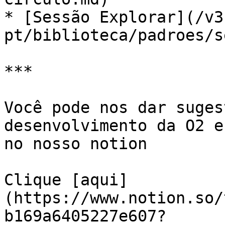
* [Sessão Explorar](/v3
pt/biblioteca/padroes/s
***

Você pode nos dar suges
desenvolvimento da O2 e
no nosso notion

Clique [aqui]
(https://www.notion.so/
b169a6405227e607?