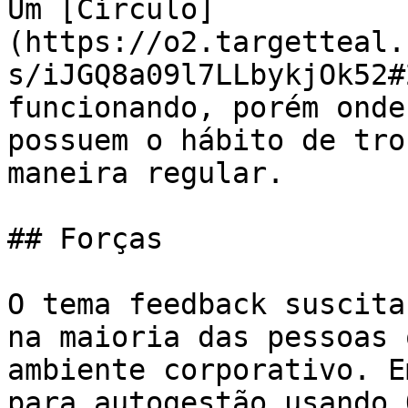
Um [Círculo]
(https://o2.targetteal.
s/iJGQ8a09l7LLbykjOk52#
funcionando, porém onde
possuem o hábito de tro
maneira regular.

## Forças

O tema feedback suscita
na maioria das pessoas 
ambiente corporativo. E
para autogestão usando 