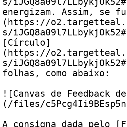
s/iJGQ8a09l7LLbykjOk52#
energizam. Assim, se fu
(https://o2.targetteal.
s/iJGQ8a09l7LLbykjOk52#
[Círculo]
(https://o2.targetteal.
s/iJGQ8a09l7LLbykjOk52#
folhas, como abaixo:

![Canvas de Feedback de
(/files/c5Pcg4Ii9BEsp5n
A consigna dada pelo [F