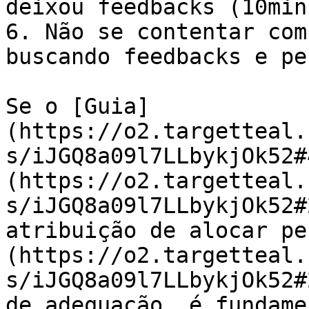
deixou feedbacks (10min)
6. Não se contentar com
buscando feedbacks e pe
Se o [Guia]
(https://o2.targetteal.
s/iJGQ8a09l7LLbykjOk52#
(https://o2.targetteal.
s/iJGQ8a09l7LLbykjOk52#
atribuição de alocar pe
(https://o2.targetteal.
s/iJGQ8a09l7LLbykjOk52#
de adequação, é fundame