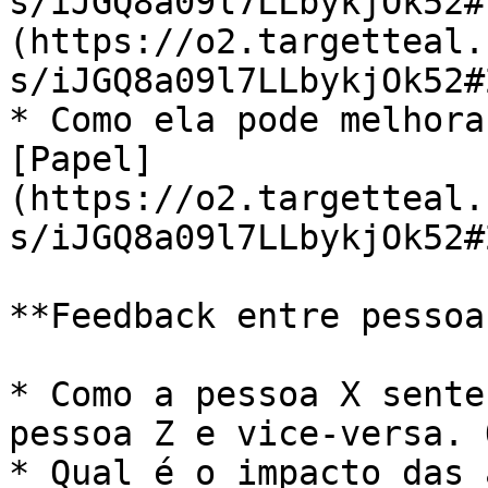
s/iJGQ8a09l7LLbykjOk52#
(https://o2.targetteal.
s/iJGQ8a09l7LLbykjOk52#
* Como ela pode melhora
[Papel]
(https://o2.targetteal.
s/iJGQ8a09l7LLbykjOk52#
**Feedback entre pessoas
* Como a pessoa X sente
pessoa Z e vice-versa. 
* Qual é o impacto das 