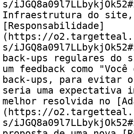
s/iJGQ8a09l7LLbykjOk52#
Infraestrutura do site,
[Responsabilidade]
(https://o2.targetteal.
s/iJGQ8a09l7LLbykjOk52#
back-ups regulares do s
um feedback como "Você 
back-ups, para evitar o
seria uma expectativa i
melhor resolvida no [Ad
(https://o2.targetteal.
s/iJGQ8a09l7LLbykjOk52#
proposta de uma nova [R