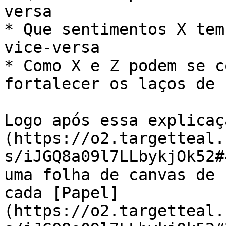
versa

* Que sentimentos X tem
vice-versa

* Como X e Z podem se c
fortalecer os laços de 
Logo após essa explicaç
(https://o2.targetteal.
s/iJGQ8a09l7LLbykjOk52#
uma folha de canvas de 
cada [Papel]
(https://o2.targetteal.