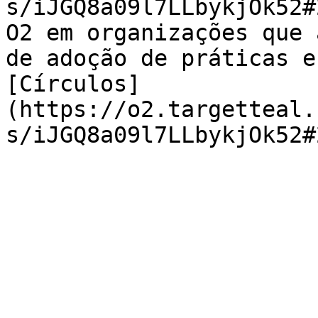
s/iJGQ8a09l7LLbykjOk52#
O2 em organizações que 
de adoção de práticas e
[Círculos]
(https://o2.targetteal.