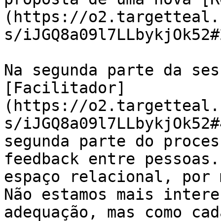
(https://o2.targetteal.
s/iJGQ8a09l7LLbykjOk52#
Na segunda parte da ses
[Facilitador]
(https://o2.targetteal.
s/iJGQ8a09l7LLbykjOk52#
segunda parte do proces
feedback entre pessoas.
espaço relacional, por 
Não estamos mais intere
adequação, mas como cad