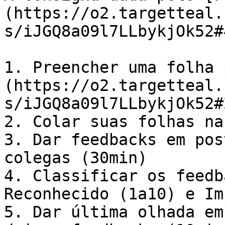
(https://o2.targetteal.
s/iJGQ8a09l7LLbykjOk52#
1. Preencher uma folha 
(https://o2.targetteal.
s/iJGQ8a09l7LLbykjOk52#
2. Colar suas folhas na
3. Dar feedbacks em pos
colegas (30min)

4. Classificar os feedb
Reconhecido (1a10) e Im
5. Dar última olhada em