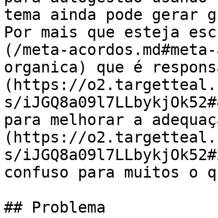
tema ainda pode gerar g
Por mais que esteja esc
(/meta-acordos.md#meta-
organica) que é respons
(https://o2.targetteal.
s/iJGQ8a09l7LLbykjOk52#
para melhorar a adequaç
(https://o2.targetteal.
s/iJGQ8a09l7LLbykjOk52#
confuso para muitos o q
## Problema
